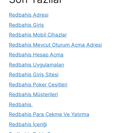
Redbahis Adresi
Redbahis Giriş
Redbahis Mobil Cihazlar
Redbahis Mevcut Oturum Açma Adresi
Redbahis Hesap Açma
Redbahis Uygulamaları
Redbahis Giriş Sitesi
Redbahis Poker Çeşitleri
Redbahis Müşterileri
Redbahis
Redbahis Para Çekme Ve Yatırma
Redbahis İçeriği