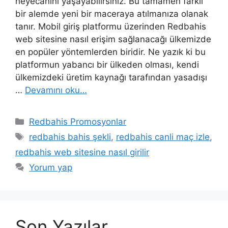
heyecanını yaşayabilirsiniz. Bu tamamen farklı
bir alemde yeni bir maceraya atılmanıza olanak
tanır. Mobil giriş platformu üzerinden Redbahis
web sitesine nasıl erişim sağlanacağı ülkemizde
en popüler yöntemlerden biridir. Ne yazık ki bu
platformun yabancı bir ülkeden olması, kendi
ülkemizdeki üretim kaynağı tarafından yasadışı
…
Devamını oku…
Kategoriler
Redbahis Promosyonlar
Etiketler
redbahis bahis şekli
,
redbahis canli maç izle
,
redbahis web sitesine nasıl girilir
Yorum yap
Son Yazılar