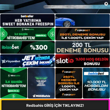
×
Redbahis GİRİŞ İÇİN TIKLAYINIZ!