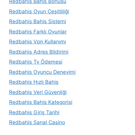
Redbahis Bahis Bonusu
Redbahis Oyun Çeşitliliği
Redbahis Bahis Sistemi
Redbahis Farklı Oyunlar
Redbahis Vpn Kullanımı
Redbahis Adres Bildirimi
Redbahis Tv Ödemesi
Redbahis Oyuncu Deneyimi
Redbahis Hızlı Bahis
Redbahis Veri Güvenliği
Redbahis Bahis Kategorisi
Redbahis Giriş Tarihi
Redbahis Sanal Casino