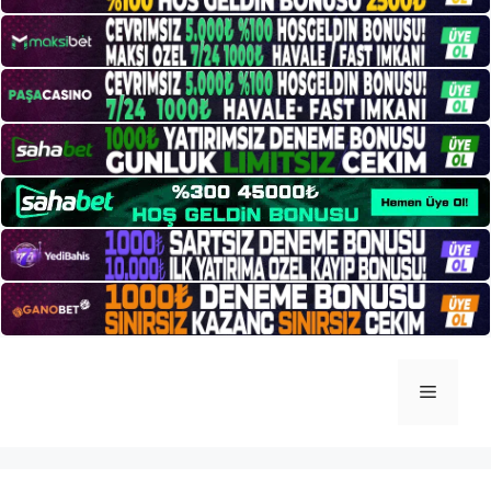
İçeriğe
atla
Menü