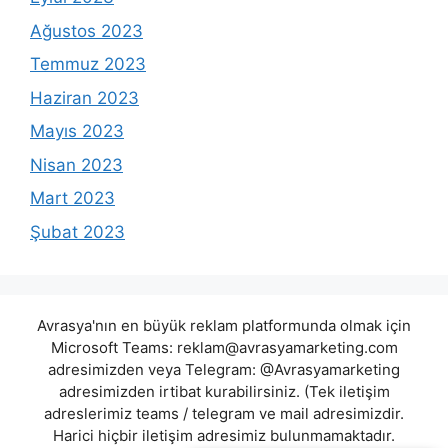
Ağustos 2023
Temmuz 2023
Haziran 2023
Mayıs 2023
Nisan 2023
Mart 2023
Şubat 2023
Avrasya'nın en büyük reklam platformunda olmak için
Microsoft Teams:
reklam@avrasyamarketing.com
adresimizden veya Telegram: @Avrasyamarketing
adresimizden irtibat kurabilirsiniz. (Tek iletişim
adreslerimiz teams / telegram ve mail adresimizdir.
Harici hiçbir iletişim adresimiz bulunmamaktadır.