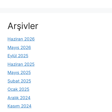
Arşivler
Haziran 2026
Mayıs 2026
Eylül 2025
Haziran 2025
Mayıs 2025
Şubat 2025
Ocak 2025
Aralık 2024
Kasım 2024