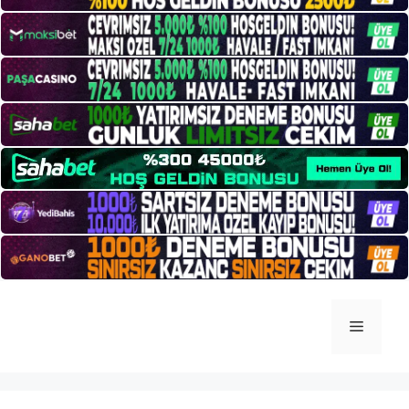
İçeriğe
atla
Menü