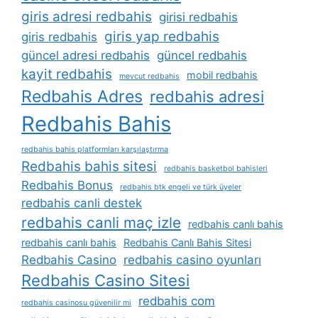
giris adresi redbahis
girisi redbahis
giris yap redbahis
giris redbahis
güncel adresi redbahis
güncel redbahis
kayit redbahis
mobil redbahis
mevcut redbahis
Redbahis Adres
redbahis adresi
Redbahis Bahis
redbahis bahis platformları karşılaştırma
Redbahis bahis sitesi
redbahis basketbol bahisleri
Redbahis Bonus
redbahis btk engeli ve türk üyeler
redbahis canli destek
redbahis canli maç izle
redbahis canlı bahis
redbahis canlı bahis
Redbahis Canlı Bahis Sitesi
Redbahis Casino
redbahis casino oyunları
Redbahis Casino Sitesi
redbahis com
redbahis casinosu güvenilir mi