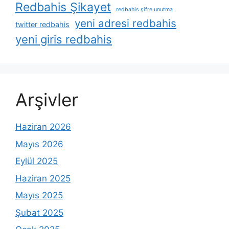
Redbahis Şikayet
redbahis şifre unutma
yeni adresi redbahis
twitter redbahis
yeni giris redbahis
Arşivler
Haziran 2026
Mayıs 2026
Eylül 2025
Haziran 2025
Mayıs 2025
Şubat 2025