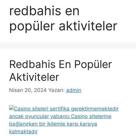
redbahis en
popüler aktiviteler
Redbahis En Popüler
Aktiviteler
Nisan 20, 2024
Yazarı:
admin