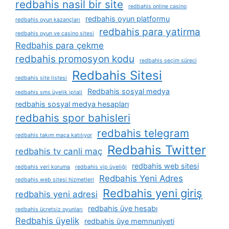
redbahis nasil bir site
redbahis online casino
redbahis oyun platformu
redbahis oyun kazançları
redbahis para yatirma
redbahis oyun ve casino sitesi
Redbahis para çekme
redbahis promosyon kodu
redbahis seçim süreci
Redbahis Sitesi
redbahis site listesi
Redbahis sosyal medya
redbahis sms üyelik i̇ptali
redbahis sosyal medya hesapları
redbahis spor bahisleri
redbahis telegram
redbahis takım maça katılıyor
Redbahis Twitter
redbahis tv canli maç
redbahis web sitesi
redbahis veri koruma
redbahis vip üyeliği
Redbahis Yeni Adres
redbahis web sitesi hizmetleri
Redbahis yeni giriş
redbahis yeni adresi
redbahis üye hesabı
redbahis ücretsiz oyunları
Redbahis üyelik
redbahis üye memnuniyeti