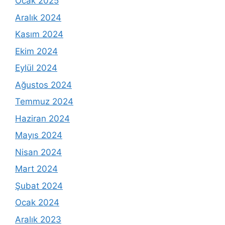
Ocak 2025
Aralık 2024
Kasım 2024
Ekim 2024
Eylül 2024
Ağustos 2024
Temmuz 2024
Haziran 2024
Mayıs 2024
Nisan 2024
Mart 2024
Şubat 2024
Ocak 2024
Aralık 2023