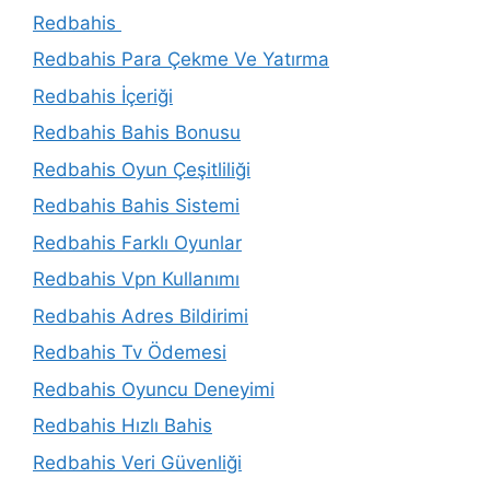
Redbahis
Redbahis Para Çekme Ve Yatırma
Redbahis İçeriği
Redbahis Bahis Bonusu
Redbahis Oyun Çeşitliliği
Redbahis Bahis Sistemi
Redbahis Farklı Oyunlar
Redbahis Vpn Kullanımı
Redbahis Adres Bildirimi
Redbahis Tv Ödemesi
Redbahis Oyuncu Deneyimi
Redbahis Hızlı Bahis
Redbahis Veri Güvenliği