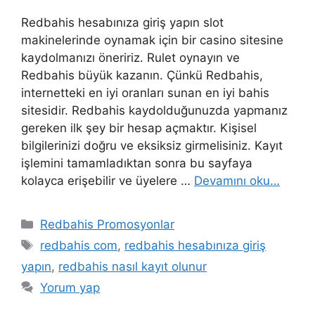
Redbahis hesabınıza giriş yapın slot
makinelerinde oynamak için bir casino sitesine
kaydolmanızı öneririz. Rulet oynayın ve
Redbahis büyük kazanın. Çünkü Redbahis,
internetteki en iyi oranları sunan en iyi bahis
sitesidir. Redbahis kaydolduğunuzda yapmanız
gereken ilk şey bir hesap açmaktır. Kişisel
bilgilerinizi doğru ve eksiksiz girmelisiniz. Kayıt
işlemini tamamladıktan sonra bu sayfaya
kolayca erişebilir ve üyelere …
Devamını oku…
Kategoriler
Redbahis Promosyonlar
Etiketler
redbahis com
,
redbahis hesabınıza giriş
yapın
,
redbahis nasıl kayıt olunur
Yorum yap