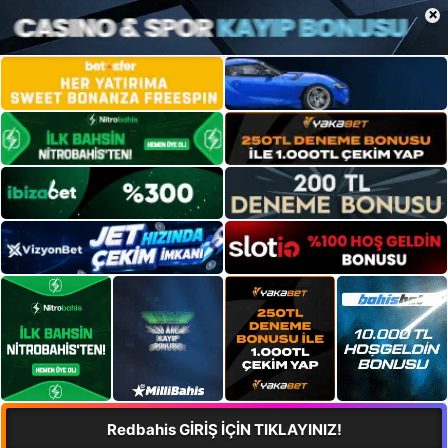
×
Redbahis GİRİŞ İÇİN TIKLAYINIZ!