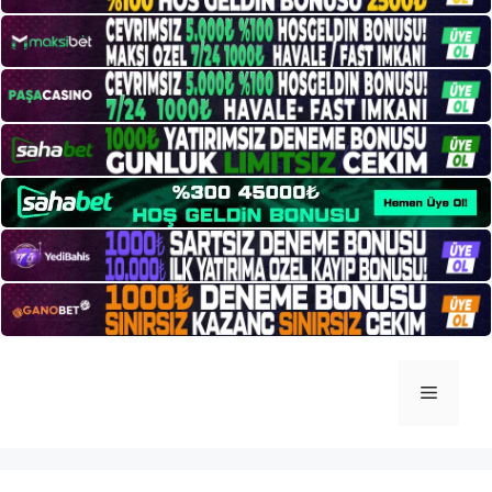
İçeriğe
atla
Menü