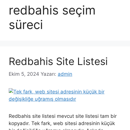
redbahis seçim
süreci
Redbahis Site Listesi
Ekim 5, 2024
Yazarı:
admin
Redbahis site listesi mevcut site listesi tam bir
kopyadır. Tek fark, web sitesi adresinin küçük