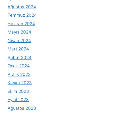
Ağustos 2024
Temmuz 2024
Haziran 2024
Mayıs 2024
Nisan 2024
Mart 2024
Şubat 2024
Ocak 2024
Aralık 2023
Kasım 2023
Ekim 2023
Eylül 2023
Ağustos 2023