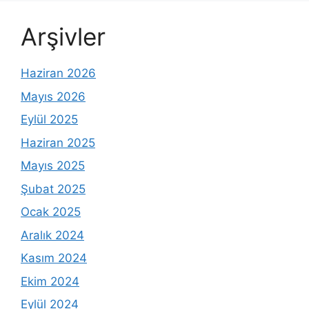
Arşivler
Haziran 2026
Mayıs 2026
Eylül 2025
Haziran 2025
Mayıs 2025
Şubat 2025
Ocak 2025
Aralık 2024
Kasım 2024
Ekim 2024
Eylül 2024