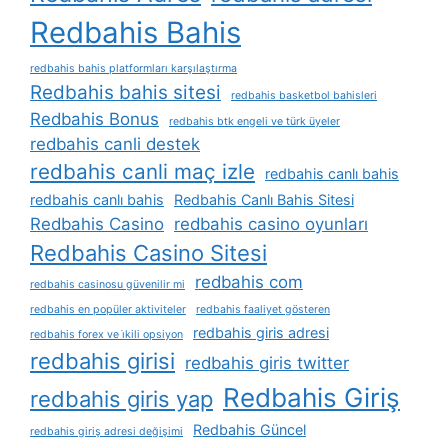
Redbahis Bahis
redbahis bahis platformları karşılaştırma
Redbahis bahis sitesi
redbahis basketbol bahisleri
Redbahis Bonus
redbahis btk engeli ve türk üyeler
redbahis canli destek
redbahis canli maç izle
redbahis canlı bahis
redbahis canlı bahis
Redbahis Canlı Bahis Sitesi
Redbahis Casino
redbahis casino oyunları
Redbahis Casino Sitesi
redbahis com
redbahis casinosu güvenilir mi
redbahis en popüler aktiviteler
redbahis faaliyet gösteren
redbahis giris adresi
redbahis forex ve i̇kili opsiyon
redbahis girisi
redbahis giris twitter
Redbahis Giriş
redbahis giris yap
Redbahis Güncel
redbahis giriş adresi değişimi