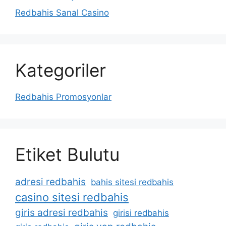
Redbahis Sanal Casino
Kategoriler
Redbahis Promosyonlar
Etiket Bulutu
adresi redbahis
bahis sitesi redbahis
casino sitesi redbahis
giris adresi redbahis
girisi redbahis