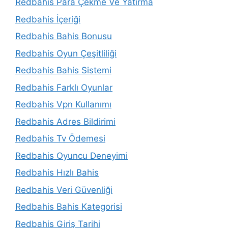
Redbahis Para Çekme Ve Yatırma
Redbahis İçeriği
Redbahis Bahis Bonusu
Redbahis Oyun Çeşitliliği
Redbahis Bahis Sistemi
Redbahis Farklı Oyunlar
Redbahis Vpn Kullanımı
Redbahis Adres Bildirimi
Redbahis Tv Ödemesi
Redbahis Oyuncu Deneyimi
Redbahis Hızlı Bahis
Redbahis Veri Güvenliği
Redbahis Bahis Kategorisi
Redbahis Giriş Tarihi