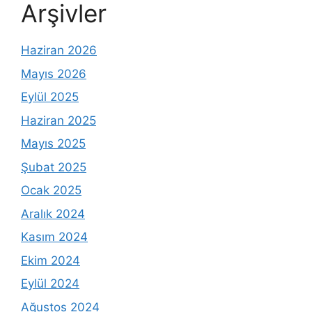
Arşivler
Haziran 2026
Mayıs 2026
Eylül 2025
Haziran 2025
Mayıs 2025
Şubat 2025
Ocak 2025
Aralık 2024
Kasım 2024
Ekim 2024
Eylül 2024
Ağustos 2024