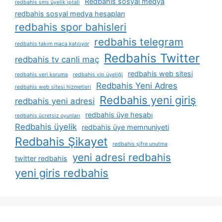
Redbahis sosyal medya
redbahis sms üyelik i̇ptali
redbahis sosyal medya hesapları
redbahis spor bahisleri
redbahis telegram
redbahis takım maça katılıyor
Redbahis Twitter
redbahis tv canli maç
redbahis web sitesi
redbahis veri koruma
redbahis vip üyeliği
Redbahis Yeni Adres
redbahis web sitesi hizmetleri
Redbahis yeni giriş
redbahis yeni adresi
redbahis üye hesabı
redbahis ücretsiz oyunları
Redbahis üyelik
redbahis üye memnuniyeti
Redbahis Şikayet
redbahis şifre unutma
yeni adresi redbahis
twitter redbahis
yeni giris redbahis