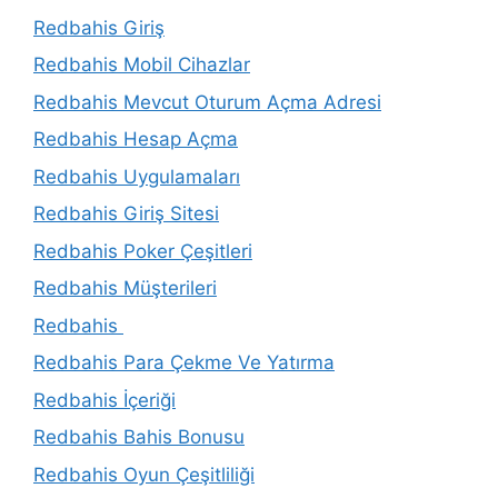
Redbahis Giriş
Redbahis Mobil Cihazlar
Redbahis Mevcut Oturum Açma Adresi
Redbahis Hesap Açma
Redbahis Uygulamaları
Redbahis Giriş Sitesi
Redbahis Poker Çeşitleri
Redbahis Müşterileri
Redbahis
Redbahis Para Çekme Ve Yatırma
Redbahis İçeriği
Redbahis Bahis Bonusu
Redbahis Oyun Çeşitliliği