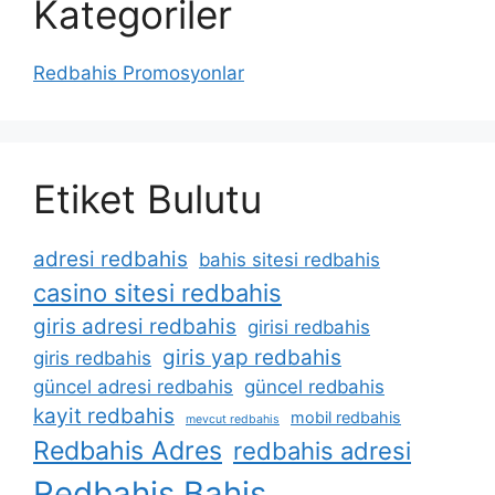
Kategoriler
Redbahis Promosyonlar
Etiket Bulutu
adresi redbahis
bahis sitesi redbahis
casino sitesi redbahis
giris adresi redbahis
girisi redbahis
giris yap redbahis
giris redbahis
güncel adresi redbahis
güncel redbahis
kayit redbahis
mobil redbahis
mevcut redbahis
Redbahis Adres
redbahis adresi
Redbahis Bahis