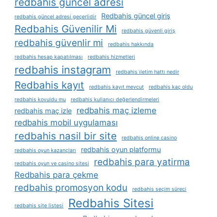
redbahis güncel adresi
Redbahis güncel giriş
redbahis güncel adresi geçerlidir
Redbahis Güvenilir Mi
redbahis güvenli giriş
redbahis güvenlir mi
redbahis hakkında
redbahis hesap kapatılması
redbahis hizmetleri
redbahis instagram
redbahis i̇letim hattı nedir
Redbahis kayıt
redbahis kayıt mevcut
redbahis kaç oldu
redbahis kovuldu mu
redbahis kullanıcı değerlendirmeleri
redbahis maç izleme
redbahis maç izle
redbahis mobil uygulaması
redbahis nasil bir site
redbahis online casino
redbahis oyun platformu
redbahis oyun kazançları
redbahis para yatirma
redbahis oyun ve casino sitesi
Redbahis para çekme
redbahis promosyon kodu
redbahis seçim süreci
Redbahis Sitesi
redbahis site listesi