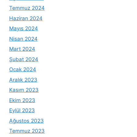
Temmuz 2024
Haziran 2024
Mayıs 2024
Nisan 2024
Mart 2024
Şubat 2024
Ocak 2024
Aralık 2023
Kasım 2023
Ekim 2023
Eylül 2023
Ağustos 2023
Temmuz 2023