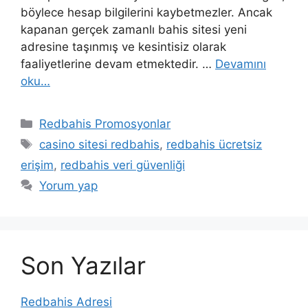
böylece hesap bilgilerini kaybetmezler. Ancak
kapanan gerçek zamanlı bahis sitesi yeni
adresine taşınmış ve kesintisiz olarak
faaliyetlerine devam etmektedir. …
Devamını
oku…
Kategoriler
Redbahis Promosyonlar
Etiketler
casino sitesi redbahis
,
redbahis ücretsiz
erişim
,
redbahis veri güvenliği
Yorum yap
Son Yazılar
Redbahis Adresi