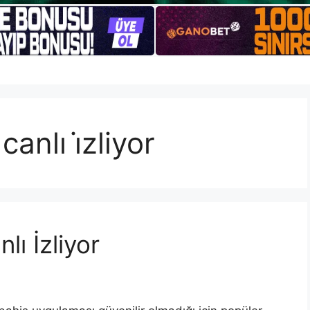
anlı i̇zliyor
ı İzliyor