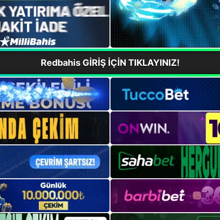
Redbahis GİRİŞ İÇİN TIKLAYINIZ!