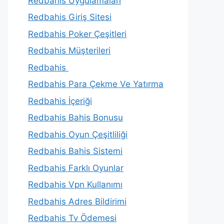
Redbahis Uygulamaları
Redbahis Giriş Sitesi
Redbahis Poker Çeşitleri
Redbahis Müşterileri
Redbahis
Redbahis Para Çekme Ve Yatırma
Redbahis İçeriği
Redbahis Bahis Bonusu
Redbahis Oyun Çeşitliliği
Redbahis Bahis Sistemi
Redbahis Farklı Oyunlar
Redbahis Vpn Kullanımı
Redbahis Adres Bildirimi
Redbahis Tv Ödemesi