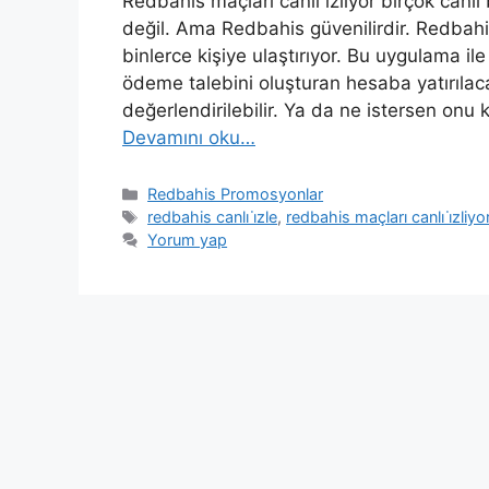
Redbahis maçları canlı izliyor birçok canlı
değil. Ama Redbahis güvenilirdir. Redbahis
binlerce kişiye ulaştırıyor. Bu uygulama ile
ödeme talebini oluşturan hesaba yatırılac
değerlendirilebilir. Ya da ne istersen onu k
Devamını oku…
Kategoriler
Redbahis Promosyonlar
Etiketler
redbahis canlı i̇zle
,
redbahis maçları canlı i̇zliyo
Yorum yap