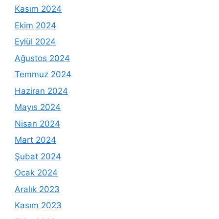
Kasım 2024
Ekim 2024
Eylül 2024
Ağustos 2024
Temmuz 2024
Haziran 2024
Mayıs 2024
Nisan 2024
Mart 2024
Şubat 2024
Ocak 2024
Aralık 2023
Kasım 2023