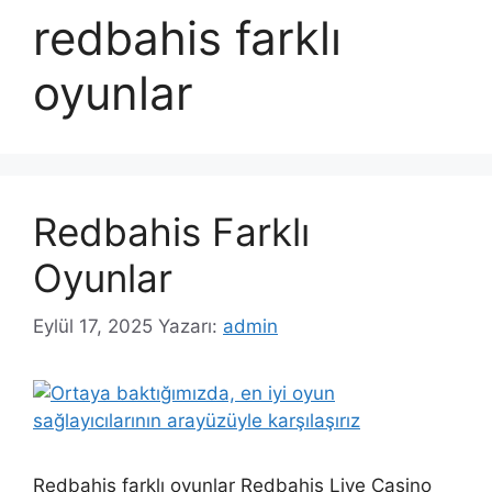
redbahis farklı
oyunlar
Redbahis Farklı
Oyunlar
Eylül 17, 2025
Yazarı:
admin
Redbahis farklı oyunlar Redbahis Live Casino