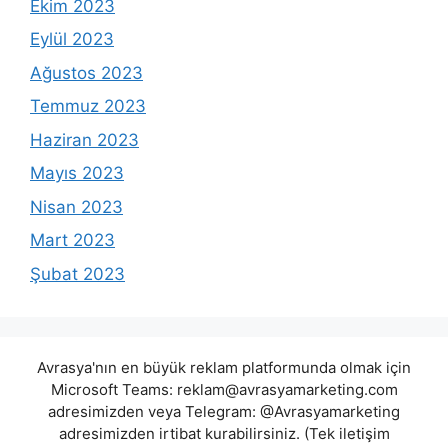
Ekim 2023
Eylül 2023
Ağustos 2023
Temmuz 2023
Haziran 2023
Mayıs 2023
Nisan 2023
Mart 2023
Şubat 2023
Avrasya'nın en büyük reklam platformunda olmak için
Microsoft Teams:
reklam@avrasyamarketing.com
adresimizden veya Telegram: @Avrasyamarketing
adresimizden irtibat kurabilirsiniz. (Tek iletişim