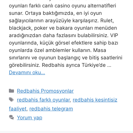
oyunları farklı canlı casino oyunu alternatifleri
sunar. Ortaya baktığımızda, en iyi oyun
sağlayıcılarının arayüzüyle karşılaşırız. Rulet,
blackjack, poker ve bakara oyunları menüden
aradığınızdan daha fazlasını bulabilirsiniz. VIP
oyunlarında, küçük görsel efektlere sahip bazı
oyunlarda özel amblemler kullanın. Masa
sınırlarını ve oyunun başlangıç ve bitiş saatlerini
görebilirsiniz. Redbahis ayrıca Türkiye’de …
Devamını oku…
Kategoriler
Redbahis Promosyonlar
Etiketler
redbahis farklı oyunlar
,
redbahis kesintisiz
faaliyet
,
redbahis telegram
Yorum yap