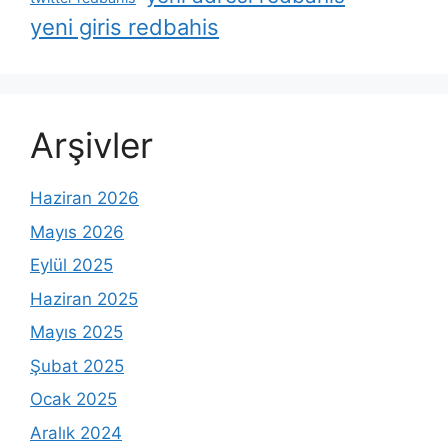
yeni giris redbahis
Arşivler
Haziran 2026
Mayıs 2026
Eylül 2025
Haziran 2025
Mayıs 2025
Şubat 2025
Ocak 2025
Aralık 2024