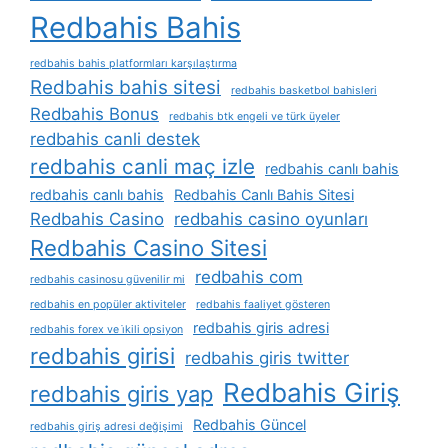
Redbahis Bahis
redbahis bahis platformları karşılaştırma
Redbahis bahis sitesi
redbahis basketbol bahisleri
Redbahis Bonus
redbahis btk engeli ve türk üyeler
redbahis canli destek
redbahis canli maç izle
redbahis canlı bahis
redbahis canlı bahis
Redbahis Canlı Bahis Sitesi
Redbahis Casino
redbahis casino oyunları
Redbahis Casino Sitesi
redbahis com
redbahis casinosu güvenilir mi
redbahis en popüler aktiviteler
redbahis faaliyet gösteren
redbahis giris adresi
redbahis forex ve i̇kili opsiyon
redbahis girisi
redbahis giris twitter
Redbahis Giriş
redbahis giris yap
Redbahis Güncel
redbahis giriş adresi değişimi