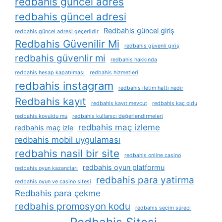
redbahis güncel adres
redbahis güncel adresi
Redbahis güncel giriş
redbahis güncel adresi geçerlidir
Redbahis Güvenilir Mi
redbahis güvenli giriş
redbahis güvenlir mi
redbahis hakkında
redbahis hesap kapatılması
redbahis hizmetleri
redbahis instagram
redbahis i̇letim hattı nedir
Redbahis kayıt
redbahis kayıt mevcut
redbahis kaç oldu
redbahis kovuldu mu
redbahis kullanıcı değerlendirmeleri
redbahis maç izleme
redbahis maç izle
redbahis mobil uygulaması
redbahis nasil bir site
redbahis online casino
redbahis oyun platformu
redbahis oyun kazançları
redbahis para yatirma
redbahis oyun ve casino sitesi
Redbahis para çekme
redbahis promosyon kodu
redbahis seçim süreci