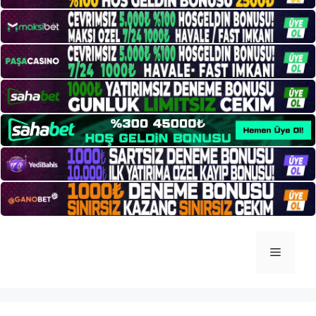
İçeriğe
atla
Menü