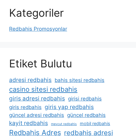
Kategoriler
Redbahis Promosyonlar
Etiket Bulutu
adresi redbahis
bahis sitesi redbahis
casino sitesi redbahis
giris adresi redbahis
girisi redbahis
giris yap redbahis
giris redbahis
güncel adresi redbahis
güncel redbahis
kayit redbahis
mobil redbahis
mevcut redbahis
Redbahis Adres
redbahis adresi