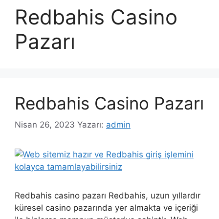
Redbahis Casino
Pazarı
Redbahis Casino Pazarı
Nisan 26, 2023
Yazarı:
admin
Redbahis casino pazarı Redbahis, uzun yıllardır
küresel casino pazarında yer almakta ve içeriği