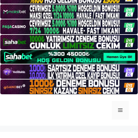
İçeriğe
atla
Menü