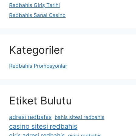
Redbahis Giriş Tarihi
Redbahis Sanal Casino
Kategoriler
Redbahis Promosyonlar
Etiket Bulutu
adresi redbahis
bahis sitesi redbahis
casino sitesi redbahis
giris adresi redbahis
girisi redbahis