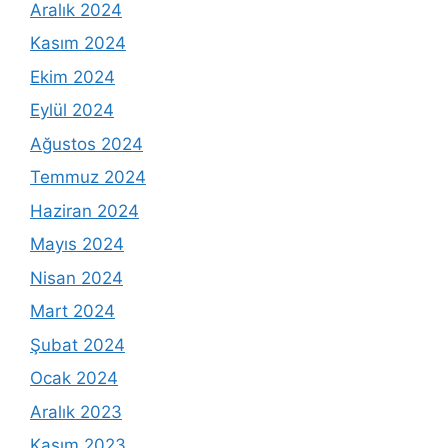
Aralık 2024
Kasım 2024
Ekim 2024
Eylül 2024
Ağustos 2024
Temmuz 2024
Haziran 2024
Mayıs 2024
Nisan 2024
Mart 2024
Şubat 2024
Ocak 2024
Aralık 2023
Kasım 2023