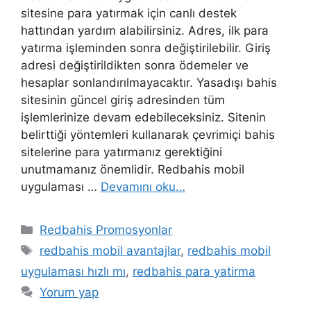
sitesine para yatırmak için canlı destek
hattından yardım alabilirsiniz. Adres, ilk para
yatırma işleminden sonra değiştirilebilir. Giriş
adresi değiştirildikten sonra ödemeler ve
hesaplar sonlandırılmayacaktır. Yasadışı bahis
sitesinin güncel giriş adresinden tüm
işlemlerinize devam edebileceksiniz. Sitenin
belirttiği yöntemleri kullanarak çevrimiçi bahis
sitelerine para yatırmanız gerektiğini
unutmamanız önemlidir. Redbahis mobil
uygulaması …
Devamını oku…
Kategoriler
Redbahis Promosyonlar
Etiketler
redbahis mobil avantajlar
,
redbahis mobil
uygulaması hızlı mı
,
redbahis para yatirma
Yorum yap