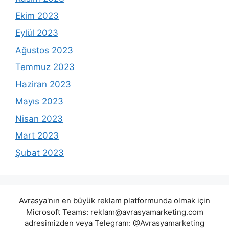
Ekim 2023
Eylül 2023
Ağustos 2023
Temmuz 2023
Haziran 2023
Mayıs 2023
Nisan 2023
Mart 2023
Şubat 2023
Avrasya'nın en büyük reklam platformunda olmak için
Microsoft Teams:
reklam@avrasyamarketing.com
adresimizden veya Telegram: @Avrasyamarketing