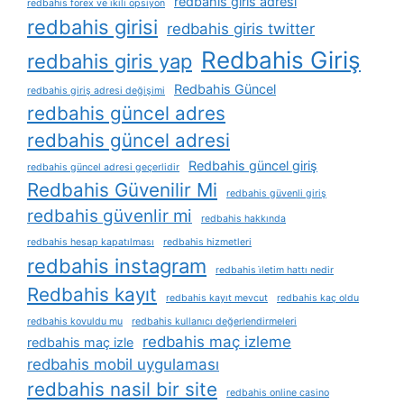
redbahis giris adresi
redbahis forex ve i̇kili opsiyon
redbahis girisi
redbahis giris twitter
Redbahis Giriş
redbahis giris yap
Redbahis Güncel
redbahis giriş adresi değişimi
redbahis güncel adres
redbahis güncel adresi
Redbahis güncel giriş
redbahis güncel adresi geçerlidir
Redbahis Güvenilir Mi
redbahis güvenli giriş
redbahis güvenlir mi
redbahis hakkında
redbahis hesap kapatılması
redbahis hizmetleri
redbahis instagram
redbahis i̇letim hattı nedir
Redbahis kayıt
redbahis kayıt mevcut
redbahis kaç oldu
redbahis kovuldu mu
redbahis kullanıcı değerlendirmeleri
redbahis maç izleme
redbahis maç izle
redbahis mobil uygulaması
redbahis nasil bir site
redbahis online casino