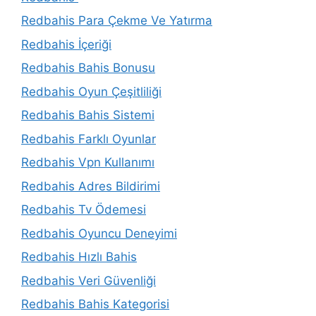
Redbahis Para Çekme Ve Yatırma
Redbahis İçeriği
Redbahis Bahis Bonusu
Redbahis Oyun Çeşitliliği
Redbahis Bahis Sistemi
Redbahis Farklı Oyunlar
Redbahis Vpn Kullanımı
Redbahis Adres Bildirimi
Redbahis Tv Ödemesi
Redbahis Oyuncu Deneyimi
Redbahis Hızlı Bahis
Redbahis Veri Güvenliği
Redbahis Bahis Kategorisi