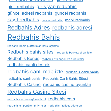
giris yap redbahis
giris redbahis
güncel adresi redbahis
güncel redbahis
kayit redbahis
mobil redbahis
mevcut redbahis
Redbahis Adres
redbahis adresi
Redbahis Bahis
redbahis bahis platformları karşılaştırma
Redbahis bahis sitesi
redbahis basketbol bahisleri
Redbahis Bonus
redbahis btk engeli ve türk üyeler
redbahis canli destek
redbahis canli maç izle
redbahis canlı bahis
redbahis canlı bahis
Redbahis Canlı Bahis Sitesi
Redbahis Casino
redbahis casino oyunları
Redbahis Casino Sitesi
redbahis com
redbahis casinosu güvenilir mi
redbahis en popüler aktiviteler
redbahis faaliyet gösteren