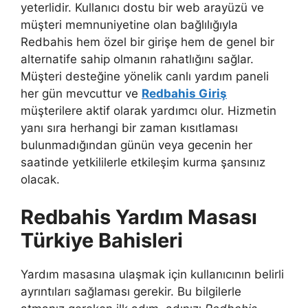
yeterlidir. Kullanıcı dostu bir web arayüzü ve
müşteri memnuniyetine olan bağlılığıyla
Redbahis hem özel bir girişe hem de genel bir
alternatife sahip olmanın rahatlığını sağlar.
Müşteri desteğine yönelik canlı yardım paneli
her gün mevcuttur ve
Redbahis Giriş
müşterilere aktif olarak yardımcı olur. Hizmetin
yanı sıra herhangi bir zaman kısıtlaması
bulunmadığından günün veya gecenin her
saatinde yetkililerle etkileşim kurma şansınız
olacak.
Redbahis Yardım Masası
Türkiye Bahisleri
Yardım masasına ulaşmak için kullanıcının belirli
ayrıntıları sağlaması gerekir. Bu bilgilerle