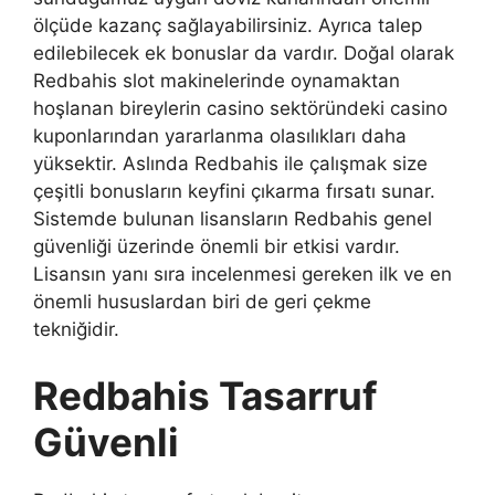
ölçüde kazanç sağlayabilirsiniz. Ayrıca talep
edilebilecek ek bonuslar da vardır. Doğal olarak
Redbahis slot makinelerinde oynamaktan
hoşlanan bireylerin casino sektöründeki casino
kuponlarından yararlanma olasılıkları daha
yüksektir. Aslında Redbahis ile çalışmak size
çeşitli bonusların keyfini çıkarma fırsatı sunar.
Sistemde bulunan lisansların Redbahis genel
güvenliği üzerinde önemli bir etkisi vardır.
Lisansın yanı sıra incelenmesi gereken ilk ve en
önemli hususlardan biri de geri çekme
tekniğidir.
Redbahis Tasarruf
Güvenli