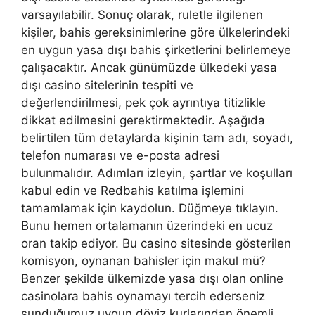
varsayılabilir. Sonuç olarak, ruletle ilgilenen
kişiler, bahis gereksinimlerine göre ülkelerindeki
en uygun yasa dışı bahis şirketlerini belirlemeye
çalışacaktır. Ancak günümüzde ülkedeki yasa
dışı casino sitelerinin tespiti ve
değerlendirilmesi, pek çok ayrıntıya titizlikle
dikkat edilmesini gerektirmektedir. Aşağıda
belirtilen tüm detaylarda kişinin tam adı, soyadı,
telefon numarası ve e-posta adresi
bulunmalıdır. Adımları izleyin, şartlar ve koşulları
kabul edin ve Redbahis katılma işlemini
tamamlamak için kaydolun. Düğmeye tıklayın.
Bunu hemen ortalamanın üzerindeki en ucuz
oran takip ediyor. Bu casino sitesinde gösterilen
komisyon, oynanan bahisler için makul mü?
Benzer şekilde ülkemizde yasa dışı olan online
casinolara bahis oynamayı tercih ederseniz
sunduğumuz uygun döviz kurlarından önemli