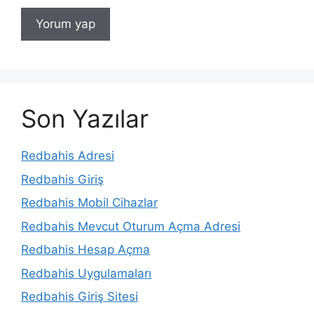
Son Yazılar
Redbahis Adresi
Redbahis Giriş
Redbahis Mobil Cihazlar
Redbahis Mevcut Oturum Açma Adresi
Redbahis Hesap Açma
Redbahis Uygulamaları
Redbahis Giriş Sitesi