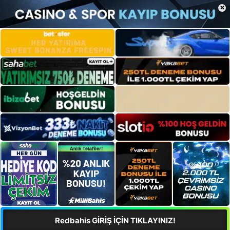
×
Redbahis GİRİŞ İÇİN TIKLAYINIZ!