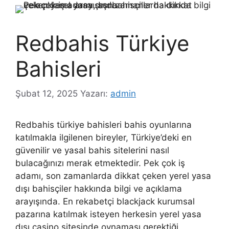
Redbahis Türkiye
Bahisleri
Şubat 12, 2025
Yazarı:
admin
Redbahis türkiye bahisleri bahis oyunlarına
katılmakla ilgilenen bireyler, Türkiye’deki en
güvenilir ve yasal bahis sitelerini nasıl
bulacağınızı merak etmektedir. Pek çok iş
adamı, son zamanlarda dikkat çeken yerel yasa
dışı bahisçiler hakkında bilgi ve açıklama
arayışında. En rekabetçi blackjack kurumsal
pazarına katılmak isteyen herkesin yerel yasa
dışı casino sitesinde oynaması gerektiği