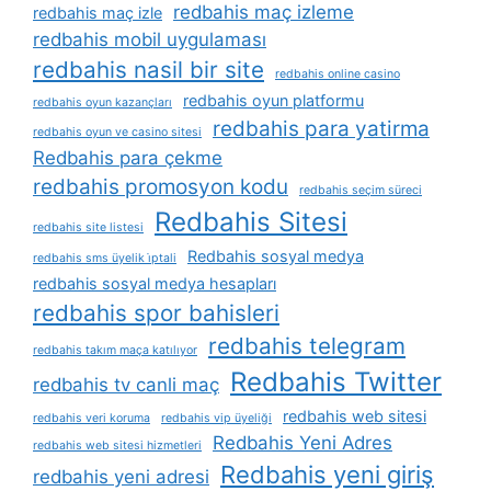
redbahis maç izleme
redbahis maç izle
redbahis mobil uygulaması
redbahis nasil bir site
redbahis online casino
redbahis oyun platformu
redbahis oyun kazançları
redbahis para yatirma
redbahis oyun ve casino sitesi
Redbahis para çekme
redbahis promosyon kodu
redbahis seçim süreci
Redbahis Sitesi
redbahis site listesi
Redbahis sosyal medya
redbahis sms üyelik i̇ptali
redbahis sosyal medya hesapları
redbahis spor bahisleri
redbahis telegram
redbahis takım maça katılıyor
Redbahis Twitter
redbahis tv canli maç
redbahis web sitesi
redbahis veri koruma
redbahis vip üyeliği
Redbahis Yeni Adres
redbahis web sitesi hizmetleri
Redbahis yeni giriş
redbahis yeni adresi