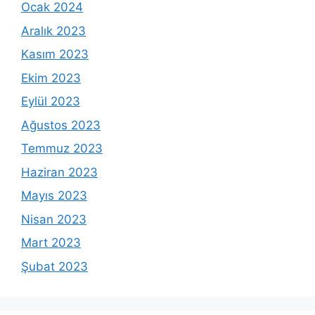
Ocak 2024
Aralık 2023
Kasım 2023
Ekim 2023
Eylül 2023
Ağustos 2023
Temmuz 2023
Haziran 2023
Mayıs 2023
Nisan 2023
Mart 2023
Şubat 2023