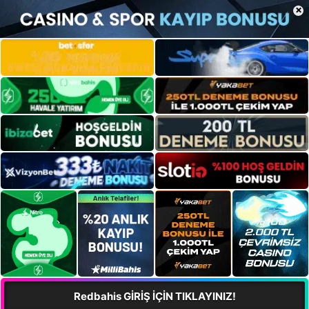
×
Redbahis GİRİŞ İÇİN TIKLAYINIZ!