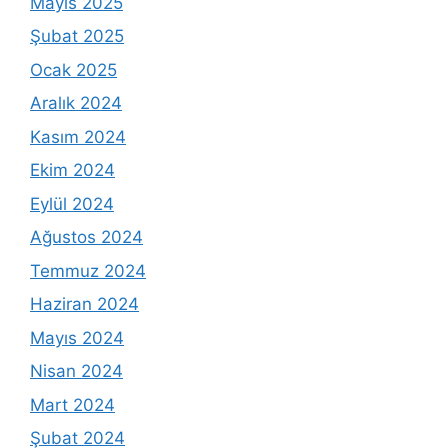
Mayıs 2025
Şubat 2025
Ocak 2025
Aralık 2024
Kasım 2024
Ekim 2024
Eylül 2024
Ağustos 2024
Temmuz 2024
Haziran 2024
Mayıs 2024
Nisan 2024
Mart 2024
Şubat 2024