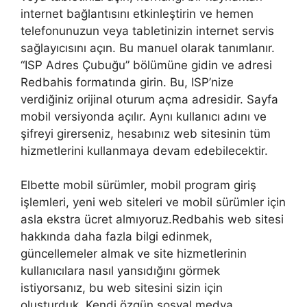
internet bağlantısını etkinleştirin ve hemen
telefonunuzun veya tabletinizin internet servis
sağlayıcısını açın. Bu manuel olarak tanımlanır.
“ISP Adres Çubuğu” bölümüne gidin ve adresi
Redbahis formatında girin. Bu, ISP’nize
verdiğiniz orijinal oturum açma adresidir. Sayfa
mobil versiyonda açılır. Aynı kullanıcı adını ve
şifreyi girerseniz, hesabınız web sitesinin tüm
hizmetlerini kullanmaya devam edebilecektir.
Elbette mobil sürümler, mobil program giriş
işlemleri, yeni web siteleri ve mobil sürümler için
asla ekstra ücret almıyoruz.Redbahis web sitesi
hakkında daha fazla bilgi edinmek,
güncellemeler almak ve site hizmetlerinin
kullanıcılara nasıl yansıdığını görmek
istiyorsanız, bu web sitesini sizin için
oluşturduk. Kendi özgün sosyal medya