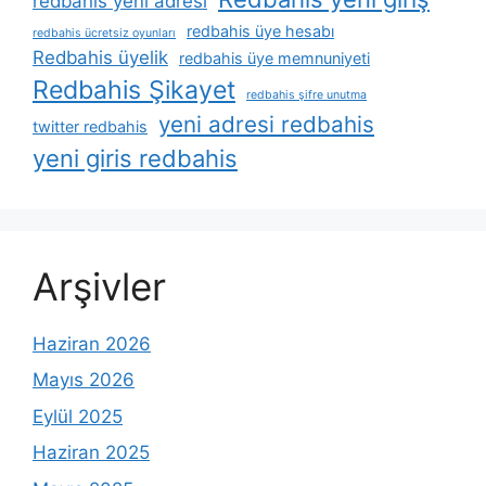
redbahis yeni adresi
redbahis üye hesabı
redbahis ücretsiz oyunları
Redbahis üyelik
redbahis üye memnuniyeti
Redbahis Şikayet
redbahis şifre unutma
yeni adresi redbahis
twitter redbahis
yeni giris redbahis
Arşivler
Haziran 2026
Mayıs 2026
Eylül 2025
Haziran 2025