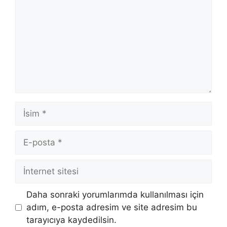
İsim
E-
posta
İnternet
sitesi
Daha sonraki yorumlarımda kullanılması için
adım, e-posta adresim ve site adresim bu
tarayıcıya kaydedilsin.