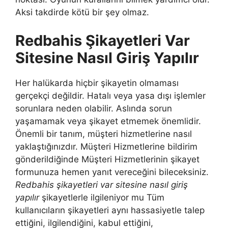
Aksi takdirde kötü bir şey olmaz.
Redbahis Şikayetleri Var
Sitesine Nasıl Giriş Yapılır
Her halükarda hiçbir şikayetin olmaması
gerçekçi değildir. Hatalı veya yasa dışı işlemler
sorunlara neden olabilir. Aslında sorun
yaşamamak veya şikayet etmemek önemlidir.
Önemli bir tanım, müşteri hizmetlerine nasıl
yaklaştığınızdır. Müşteri Hizmetlerine bildirim
gönderildiğinde Müşteri Hizmetlerinin şikayet
formunuza hemen yanıt vereceğini bileceksiniz.
Redbahis şikayetleri var sitesine nasıl giriş
yapılır
şikayetlerle ilgileniyor mu Tüm
kullanıcıların şikayetleri aynı hassasiyetle talep
ettiğini, ilgilendiğini, kabul ettiğini,