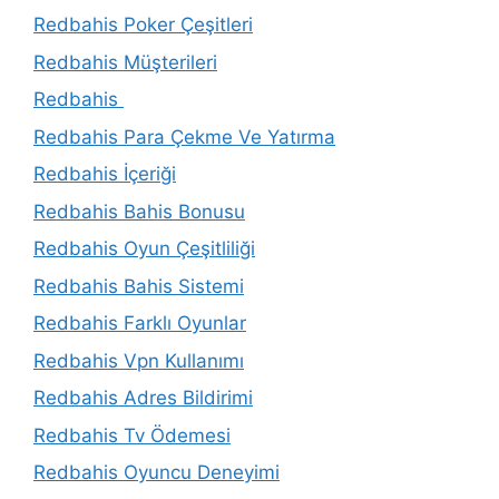
Redbahis Poker Çeşitleri
Redbahis Müşterileri
Redbahis
Redbahis Para Çekme Ve Yatırma
Redbahis İçeriği
Redbahis Bahis Bonusu
Redbahis Oyun Çeşitliliği
Redbahis Bahis Sistemi
Redbahis Farklı Oyunlar
Redbahis Vpn Kullanımı
Redbahis Adres Bildirimi
Redbahis Tv Ödemesi
Redbahis Oyuncu Deneyimi