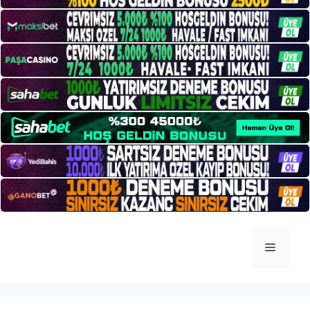
İçeriğe
atla
Menü