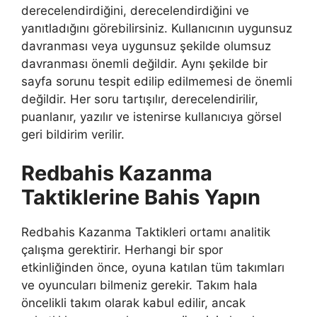
derecelendirdiğini, derecelendirdiğini ve
yanıtladığını görebilirsiniz. Kullanıcının uygunsuz
davranması veya uygunsuz şekilde olumsuz
davranması önemli değildir. Aynı şekilde bir
sayfa sorunu tespit edilip edilmemesi de önemli
değildir. Her soru tartışılır, derecelendirilir,
puanlanır, yazılır ve istenirse kullanıcıya görsel
geri bildirim verilir.
Redbahis Kazanma
Taktiklerine Bahis Yapın
Redbahis Kazanma Taktikleri ortamı analitik
çalışma gerektirir. Herhangi bir spor
etkinliğinden önce, oyuna katılan tüm takımları
ve oyuncuları bilmeniz gerekir. Takım hala
öncelikli takım olarak kabul edilir, ancak