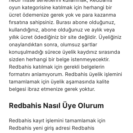
oyun kategorisine katılmak için herhangi bir
ücret ödemenize gerek yok ve para kazanma
fırsatına sahipsiniz. Burası abone olduğunuz,
kullandığınız, abone olduğunuz ve aylık veya
yıllık ücret ödediğiniz bir site değildir. Üyeliğiniz
onaylandıktan sonra, olumsuz şartlar
konuşulmadığı sürece üyelik kaydınız sırasında
sizden herhangi bir belge istenmeyecektir.
Redbahis katılmak için gerekli belgelerin
formatını anlamıyorum. Redbahis üyelik işlemini
tamamlamak için üyelik aşamasında kalite
belgesi ibraz etmenize gerek yoktur.
Redbahis Nasıl Üye Olurum
Redbahis kayıt işlemini tamamlamak için
Redbahis yeni giriş adresi Redbahis