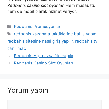
Redbahis casino slot oyunları
Hem masaüstü
hem de mobil olarak hizmet veriyor.
Kategoriler
Redbahis Promosyonlar
Etiketler
redbahis kazanma taktiklerine bahis yapın
,
redbahis sitesine nasıl giriş yapılır
,
redbahis tv
canli maç
Redbahis Açılmazsa Ne Yapılır
Redbahis Casino Slot Oyunları
Yorum yapın
Yorum