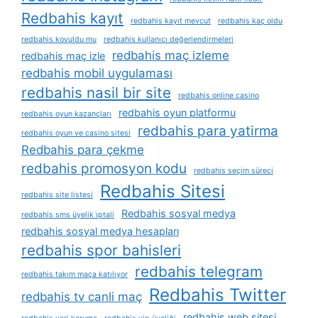
Redbahis kayıt
redbahis kayıt mevcut
redbahis kaç oldu
redbahis kovuldu mu
redbahis kullanıcı değerlendirmeleri
redbahis maç izleme
redbahis maç izle
redbahis mobil uygulaması
redbahis nasil bir site
redbahis online casino
redbahis oyun platformu
redbahis oyun kazançları
redbahis para yatirma
redbahis oyun ve casino sitesi
Redbahis para çekme
redbahis promosyon kodu
redbahis seçim süreci
Redbahis Sitesi
redbahis site listesi
Redbahis sosyal medya
redbahis sms üyelik i̇ptali
redbahis sosyal medya hesapları
redbahis spor bahisleri
redbahis telegram
redbahis takım maça katılıyor
Redbahis Twitter
redbahis tv canli maç
redbahis web sitesi