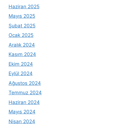
Haziran 2025
Mayıs 2025
Şubat 2025
Ocak 2025
Aralık 2024
Kasım 2024
Ekim 2024
Eylül 2024
Ağustos 2024
Temmuz 2024
Haziran 2024
Mayıs 2024
Nisan 2024