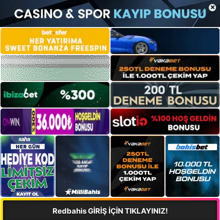
×
Redbahis GİRİŞ İÇİN TIKLAYINIZ!