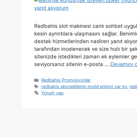
Redbahis slot makinesi canlı sohbet uygula
kesin ayrıntılara ulaşmasını sağlar. Beni
destek hizmetlerinden nadiren yanıt alıy
tarafından incelenecek ve size hızlı bir şe
sitenizde istedikleri zaman ek eylemler g
seviyorsanız sitenin e-posta …
Devamını 
Kategoriler
Redbahis Promosyonlar
Etiketler
redbahis aboneliğimin mobil erişimi var mı
,
red
Yorum yap