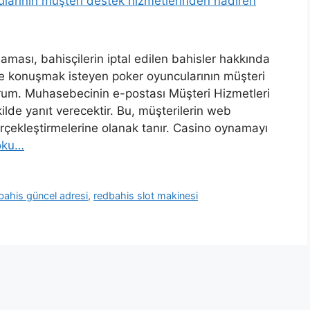
ması, bahisçilerin iptal edilen bahisler hakkında
mle konuşmak isteyen poker oyuncularının müşteri
orum. Muhasebecinin e-postası Müşteri Hizmetleri
kilde yanıt verecektir. Bu, müşterilerin web
erçekleştirmelerine olanak tanır. Casino oynamayı
oku…
bahis güncel adresi
,
redbahis slot makinesi