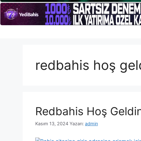
İçeriğe
atla
redbahis hoş ge
Redbahis Hoş Geldi
Kasım 13, 2024
Yazarı:
admin